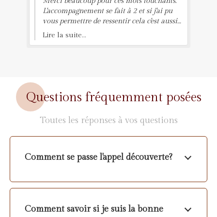
Merci beaucoup pour ces mots touchants.
Sandra il est évident. A une prochaine
L'accompagnement se fait à 2 et si j'ai pu
séance avec plaisir!
vous permettre de ressentir cela c'est aussi
grâce à vous alors merci. Je suis ravie de
Lire la suite...
continuer ce beau travail que vous vous
autorisez à faire. Au plaisir de vous
retrouver pour notre prochaine séance.
Sandra
Questions fréquemment posées
Toutes les réponses à vos questions
Comment se passe l'appel découverte?
Comment savoir si je suis la bonne