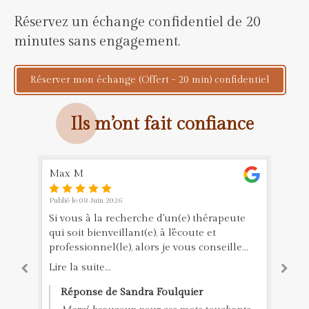
Réservez un échange confidentiel de 20
minutes sans engagement.
Réserver mon échange (Offert - 20 min) confidentiel
Ils m’ont fait confiance
Max M
ca
Publié le 08 Juin 2026
Pub
es
Si vous à la recherche d'un(e) thérapeute
Be
qui soit bienveillant(e), à l'écoute et
Am
professionnel(le), alors je vous conseille
bien
fortement Sandra. Elle a vraiment été
po
Lire la suite...
Lir
attentive à ma parole et ce qu'il y avait
derrière. On dit souvent qu'avec un(e)
Réponse de Sandra Foulquier
thérapeute, cela dépend du feeling, avec