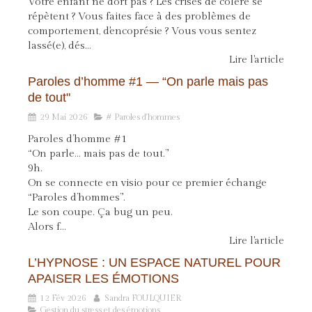
Votre enfant ne dort pas ? Les crises de colère se
répètent ? Vous faites face à des problèmes de
comportement, d'encoprésie ? Vous vous sentez
lassé(e), dés...
Lire l'article
Paroles d’homme #1 — “On parle mais pas
de tout"
29 Mai 2026
# Paroles d'hommes
Paroles d’homme #1
“On parle… mais pas de tout.”
9h.
On se connecte en visio pour ce premier échange
“Paroles d’hommes”.
Le son coupe. Ça bug un peu.
Alors f...
Lire l'article
L’HYPNOSE : UN ESPACE NATUREL POUR
APAISER LES ÉMOTIONS
12 Fév 2026
Sandra FOULQUIER
Gestion du stress et des émotions