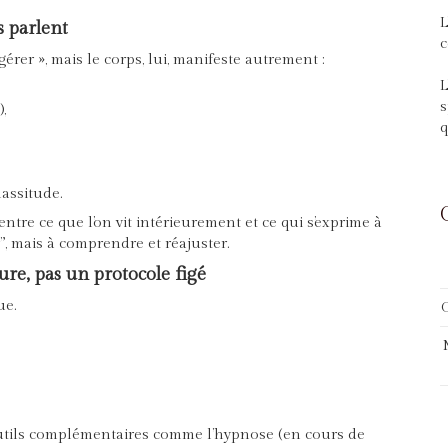
L
s parlent
c
érer », mais le corps, lui, manifeste autrement :
L
s
,
q
assitude.
entre ce que l’on vit intérieurement et ce qui s’exprime à
r”, mais à comprendre et réajuster.
e, pas un protocole figé
ue.
G
 outils complémentaires comme l’hypnose (en cours de