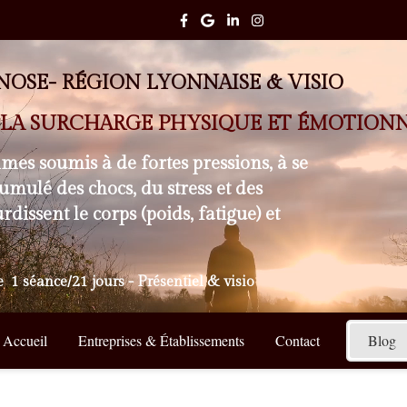
OSE- RÉGION LYONNAISE & VISIO
E LA SURCHARGE PHYSIQUE ET ÉMOTION
es soumis à de fortes pressions, à se
cumulé des chocs, du stress et des
dissent le corps (poids, fatigue) et
 1 séance/21 jours - Présentiel & visio
Accueil
Entreprises & Établissements
Contact
Blog