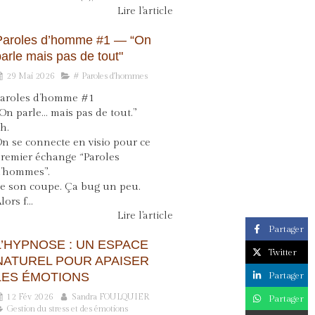
Lire l'article
Paroles d’homme #1 — “On
arle mais pas de tout"
29 Mai 2026
# Paroles d'hommes
aroles d’homme #1
On parle… mais pas de tout.”
h.
n se connecte en visio pour ce
remier échange “Paroles
’hommes”.
e son coupe. Ça bug un peu.
lors f...
Lire l'article
Partager
L’HYPNOSE : UN ESPACE
Twitter
NATUREL POUR APAISER
Partager
LES ÉMOTIONS
12 Fév 2026
Sandra FOULQUIER
Partager
Gestion du stress et des émotions