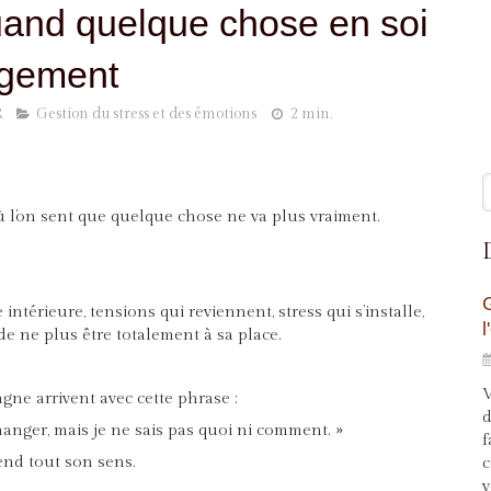
uand quelque chose en soi
ngement
R
Gestion du stress et des émotions
2 min.
R
ù l’on sent que quelque chose ne va plus vraiment.
intérieure, tensions qui reviennent, stress qui s’installe,
e ne plus être totalement à sa place.
V
e arrivent avec cette phrase :
d
anger, mais je ne sais pas quoi ni comment. »
f
end tout son sens.
c
v