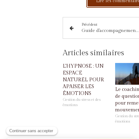
Lire les commentaire
Précédent
Guide d'accompagnement de l'épuisement parental
Articles similaires
L’HYPNOSE : UN
ESPACE
NATUREL POUR
APAISER LES
Le coaching
ÉMOTIONS
de questi
Gestion du stress et des
pour remet
émotions
mouveme
Gestion du stre
émotions