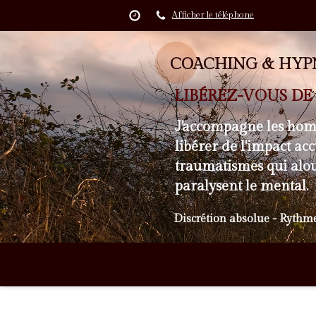
Afficher le téléphone
COACHING & HYPN
LIBÉREZ-VOUS D
J'accompagne les homm
libérer de l'impact ac
traumatismes qui alour
paralysent le mental.
Discrétion absolue - Rythme