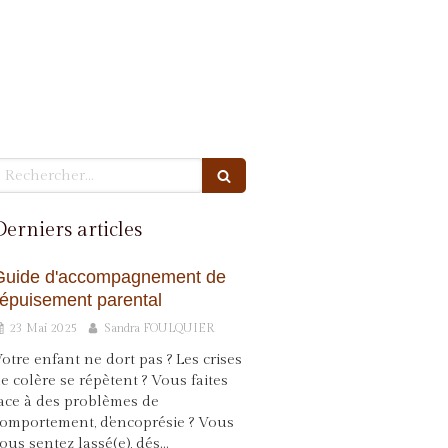
echercher
Derniers articles
Guide d'accompagnement de
l'épuisement parental
23 Mai 2025
Sandra FOULQUIER
otre enfant ne dort pas ? Les crises
e colère se répètent ? Vous faites
ace à des problèmes de
omportement, d'encoprésie ? Vous
ous sentez lassé(e), dés...