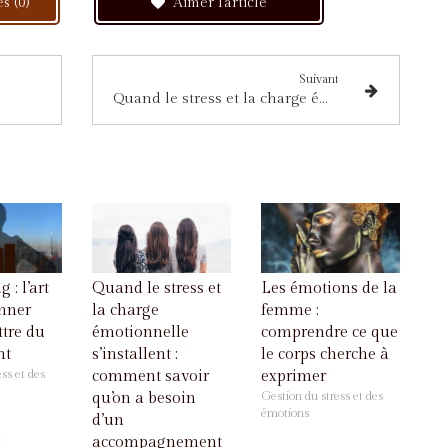
s (0)
Aimer l'article
Suivant
Quand le stress et la charge émotionnelle s’installent : comment savoir qu’on a besoin d’un accompagnement ?
 : l’art
Quand le stress et
Les émotions de la
onner
la charge
femme :
tre du
émotionnelle
comprendre ce que
nt
s’installent :
le corps cherche à
ss et des
comment savoir
exprimer
qu’on a besoin
Gestion du stress et des
émotions
d’un
accompagnement