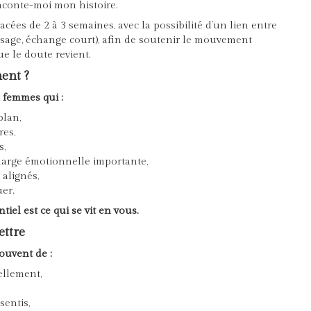
Raconte-moi mon histoire.
ées de 2 à 3 semaines, avec la possibilité d’un lien entre
ssage, échange court), afin de soutenir le mouvement
ue le doute revient.
ent ?
 femmes qui :
plan,
res,
s,
harge émotionnelle importante,
 alignés,
er.
iel est ce qui se vit en vous.
ettre
ouvent de :
ellement,
sentis,