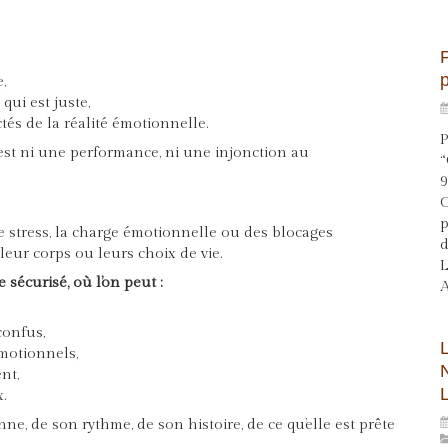
p
,
qui est juste,
és de la réalité émotionnelle.
P
st ni une performance, ni une injonction au
“
9
O
p
 stress, la charge émotionnelle ou des blocages
d
 leur corps ou leurs choix de vie.
L
sécurisé, où l’on peut :
A
confus,
motionnels,
nt,
x.
sonne, de son rythme, de son histoire, de ce qu’elle est prête