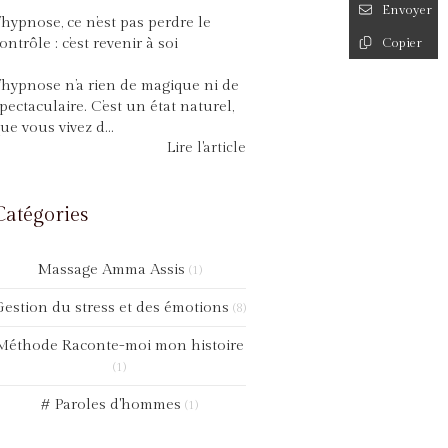
Envoyer
’hypnose, ce n’est pas perdre le
Copier
ontrôle : c’est revenir à soi
’hypnose n’a rien de magique ni de
pectaculaire. C’est un état naturel,
ue vous vivez d...
Lire l'article
Catégories
Massage Amma Assis
(1)
estion du stress et des émotions
(8)
Méthode Raconte-moi mon histoire
(1)
# Paroles d'hommes
(1)